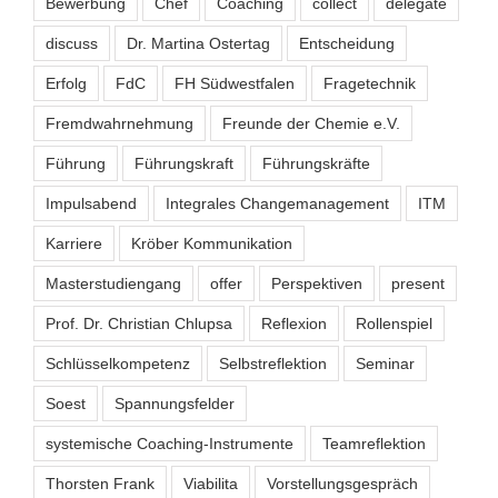
Bewerbung
Chef
Coaching
collect
delegate
discuss
Dr. Martina Ostertag
Entscheidung
Erfolg
FdC
FH Südwestfalen
Fragetechnik
Fremdwahrnehmung
Freunde der Chemie e.V.
Führung
Führungskraft
Führungskräfte
Impulsabend
Integrales Changemanagement
ITM
Karriere
Kröber Kommunikation
Masterstudiengang
offer
Perspektiven
present
Prof. Dr. Christian Chlupsa
Reflexion
Rollenspiel
Schlüsselkompetenz
Selbstreflektion
Seminar
Soest
Spannungsfelder
systemische Coaching-Instrumente
Teamreflektion
Thorsten Frank
Viabilita
Vorstellungsgespräch